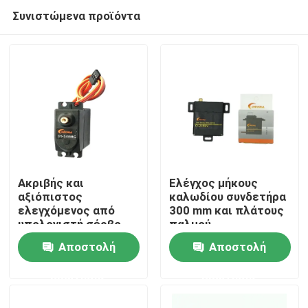
Συνιστώμενα προϊόντα
Ακριβής και
Ελέγχος μήκους
αξιόπιστος
καλωδίου συνδετήρα
ελεγχόμενος από
300 mm και πλάτους
Σπίτι
υπολογιστή σέρβο
παλμού
κινητήρας με
Αποστολή
Αποστολή
προστασία IP54
Προϊόντα
ερώτησης
ερώτησης
Περίπου εμείς