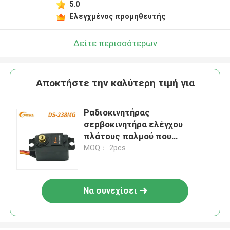
5.0
Ελεγχμένος προμηθευτής
Δείτε περισσότερων
Αποκτήστε την καλύτερη τιμή για
Ραδιοκινητήρας
σερβοκινητήρα ελέγχου
πλάτους παλμού που
ελέγχεται με ρουλεμάν και
MOQ： 2pcs
πλαστικό ελαστικό
Να συνεχίσει