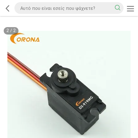
2
/
2