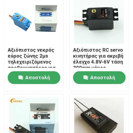
Γύρος εργοστασίων
Ποιοτικός έλεγχος
Αξιόπιστος νεκρός
Αξιόπιστος RC servo
Μας ελάτε σε επαφή με
εύρος ζώνης 2μs
κινητήρας για ακριβή
τηλεχειριζόμενος
έλεγχο 4.8V-6V τάση
σερβοκινητήρας για
300mm μήκος
Ζητήστε ένα απόσπασμα
ακριβή έλεγχο
καλωδίου σύνδεσης
Αποστολή
Αποστολή
ερώτησης
ερώτησης
RC σερβο μηχανή
Μίνι σερβο μηχανή
Τυποποιημένη σερβο μηχανή