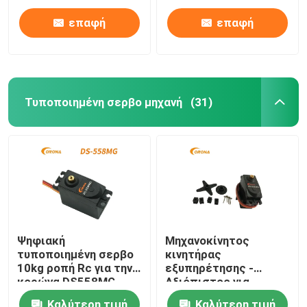
επαφή
επαφή
Τυποποιημένη σερβο μηχανή
(31)
Σπίτι
Ψηφιακή
Μηχανοκίνητος
τυποποιημένη σερβο
κινητήρας
Προϊόντα
10kg ροπή Rc για την
εξυπηρέτησης -
κορώνα DS558MG
Αξιόπιστος για
βαρκών αυτοκινήτων
βιομηχανικές
Περίπου εμείς
Καλύτερη τιμή
Καλύτερη τιμή