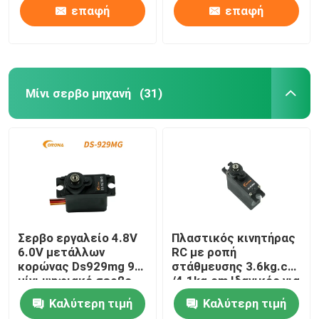
επαφή
επαφή
Μίνι σερβο μηχανή
(31)
Σερβο εργαλείο 4.8V
Πλαστικός κινητήρας
6.0V μετάλλων
RC με ροπή
κορώνας Ds929mg 9g
στάθμευσης 3.6kg.cm
μίνι ψηφιακό σερβο
/4.1kg.cm Ιδανικός για
πρωτότυπο
Καλύτερη τιμή
Καλύτερη τιμή