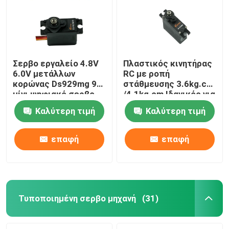
Σερβο εργαλείο 4.8V
Πλαστικός κινητήρας
6.0V μετάλλων
RC με ροπή
κορώνας Ds929mg 9g
στάθμευσης 3.6kg.cm
μίνι ψηφιακό σερβο
/4.1kg.cm Ιδανικός για
πρωτότυπο
Καλύτερη τιμή
Καλύτερη τιμή
επαφή
επαφή
Σπίτι
Προϊόντα
Τυποποιημένη σερβο μηχανή
(31)
Περίπου εμείς