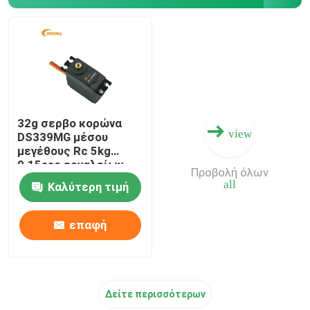
Δέκτης DSSS
Δέκτης 2,4 Ghz
32g σερβο κορώνα
view
DS339MG μέσου
μεγέθους Rc 5kg
0.15sec εργαλείων
Προβολή όλων
μετάλλων
all
Καλύτερη τιμή
μικροϋπολογιστών
επαφή
Δείτε περισσότερων