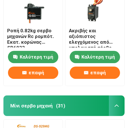
Ροπή 0.82kg σερβο
Ακριβής και
μηχανών Rc ρομπότ.
αξιόπιστος
Εκατ. κορώνας
ελεγχόμενος από
SB6033
υπολογιστή σέρβο
κινητήρας με
Καλύτερη τιμή
Καλύτερη τιμή
προστασία IP54
επαφή
επαφή
Μίνι σερβο μηχανή
(31)